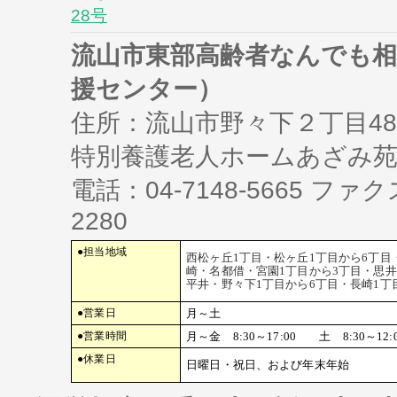
28号
流山市東部高齢者なんでも相
援センター）
住所：流山市野々下２丁目48
特別養護老人ホームあざみ
電話：04-7148-5665 ファクス
2280
●担当地域
西松ヶ丘1丁目・松ヶ丘1丁目から6丁目
崎・名都借・宮園1丁目から3丁目・思
平井・野々下1丁目から6丁目・長崎1丁
●営業日
月～土
●営業時間
月～金　8:30～17:00　　土　8:30～12:
●休業日
日曜日・祝日、および年末年始