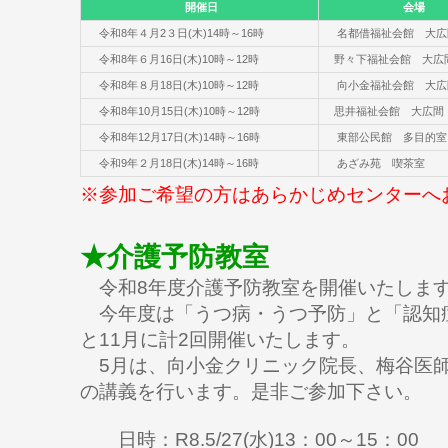
開催日
会場
令和8年４月2３日(木)14時～16時
名都借福祉会館 大広
令和8年６月16日(木)10時～12時
野々下福祉会館 大広
令和8年８月18日(木)10時～12時
向小金福祉会館 大広
令和8年10月15日(木)10時～12時
思井福祉会館 大広間
令和8年12月17日(木)14時～16時
東部公民館 多目的室
令和9年２月18日(木)14時～16時
あざみ苑 喫茶室
※参加ご希望の方はあらかじめセンターへ
★介護予防教室
令和8年度介護予防教室を開催いたしま
今年度は「うつ病・うつ予防」と「認知
と11月に計2回開催いたします。
5月は、向小金クリニック院長、梅谷医
の講義を行います。是非ご参加下さい。
日時：R8.5/27(水)13：00～15：00