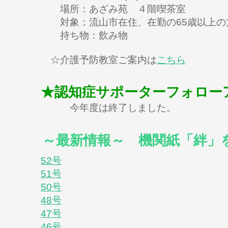
場所：あざみ苑 ４階喫茶室
対象：流山市在住、在勤の65歳以上の
持ち物：飲み物
☆介護予防教室ご案内は
こちら
★認知症サポーターフォロー
今年度は終了しました。
～最新情報～ 機関紙「絆」
52号
51号
50号
48号
47号
46号